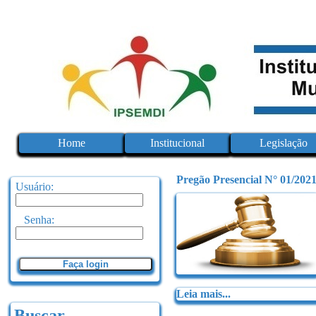
Home
Institucional
Legislação
Pregão Presencial N° 01/202
Usuário:
Senha:
Faça login
Leia mais...
Buscar