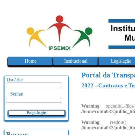
Home
Institucional
Legislação
Portal da Transp
Usuário:
2022 - Contratos e Te
Senha:
Warning
: opendir(../fi
/home/conta037/public_ht
Faça login
Warning
: readdir()
/home/conta037/public_ht
Buscar